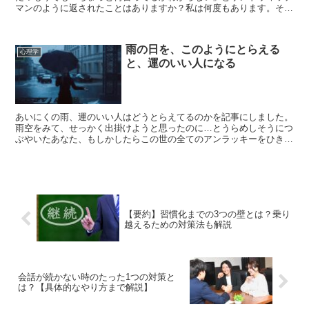
マンのように返されたことはありますか？私は何度もあります。そん
な時に改善のヒントになりそうなツールを１つ知ることがで...
雨の日を、このようにとらえる
心理学
と、運のいい人になる
あいにくの雨、運のいい人はどうとらえてるのかを記事にしました。
雨空をみて、せっかく出掛けようと思ったのに…とうらめしそうにつ
ぶやいたあなた、もしかしたらこの世の全てのアンラッキーをひきよ
せてしまうかもしれませんよ。でも心配ご無用。この記事で...
【要約】習慣化までの3つの壁とは？乗り
越えるための対策法も解説
会話が続かない時のたった1つの対策と
は？【具体的なやり方まで解説】