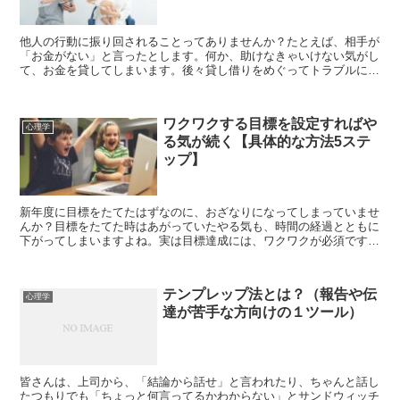
他人の行動に振り回されることってありませんか？たとえば、相手が
「お金がない」と言ったとします。何か、助けなきゃいけない気がし
て、お金を貸してしまいます。後々貸し借りをめぐってトラブルにな
る、そんなことです。この記事では、他人の行動に振り回さ...
ワクワクする目標を設定すればや
心理学
る気が続く【具体的な方法5ステ
ップ】
新年度に目標をたてたはずなのに、おざなりになってしまっていませ
んか？目標をたてた時はあがっていたやる気も、時間の経過とともに
下がってしまいますよね。実は目標達成には、ワクワクが必須です。
この記事ではワクワクする目標を設定して、やる気を維持す...
テンプレップ法とは？（報告や伝
心理学
達が苦手な方向けの１ツール）
皆さんは、上司から、「結論から話せ」と言われたり、ちゃんと話し
たつもりでも「ちょっと何言ってるかわからない」とサンドウィッチ