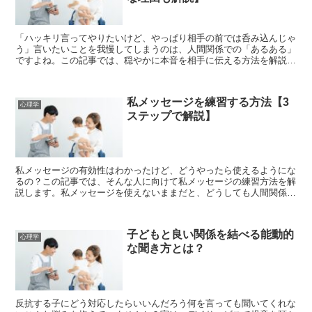
「ハッキリ言ってやりたいけど、やっぱり相手の前では呑み込んじゃ
う」言いたいことを我慢してしまうのは、人間関係での「あるある」
ですよね。この記事では、穏やかに本音を相手に伝える方法を解説し
ます。相手に何も言えないままだと、相手に引きずられて、...
私メッセージを練習する方法【3
心理学
ステップで解説】
私メッセージの有効性はわかったけど、どうやったら使えるようにな
るの？この記事では、そんな人に向けて私メッセージの練習方法を解
説します。私メッセージを使えないままだと、どうしても人間関係で
トラブルを抱えがちです。でも私メッセージが使えるように...
子どもと良い関係を結べる能動的
心理学
な聞き方とは？
反抗する子にどう対応したらいいんだろう何を言っても聞いてくれな