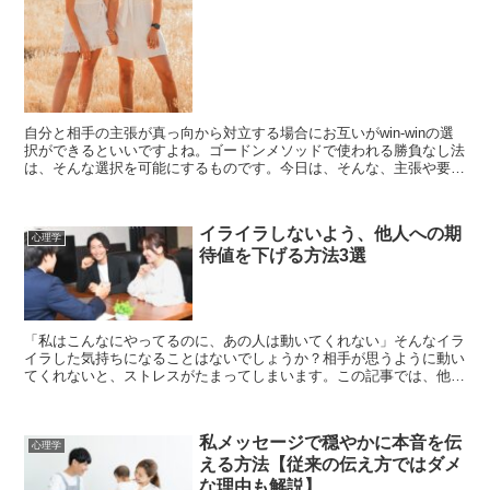
自分と相手の主張が真っ向から対立する場合にお互いがwin-winの選
択ができるといいですよね。ゴードンメソッドで使われる勝負なし法
は、そんな選択を可能にするものです。今日は、そんな、主張や要望
が対立したときに使える勝負なし法のやり方をお伝え...
イライラしないよう、他人への期
心理学
待値を下げる方法3選
「私はこんなにやってるのに、あの人は動いてくれない」そんなイラ
イラした気持ちになることはないでしょうか？相手が思うように動い
てくれないと、ストレスがたまってしまいます。この記事では、他人
にイライラしないで済む方法を解説します。他人にイライラ...
私メッセージで穏やかに本音を伝
心理学
える方法【従来の伝え方ではダメ
な理由も解説】